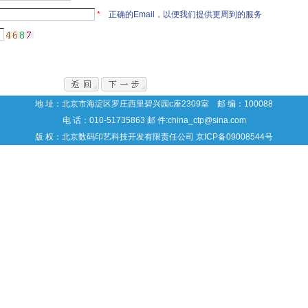
*
正确的Email，以便我们提供更周到的服务
地 址：北京市海淀区罗庄西里碧兴园c座2309室 邮 编：100088
电 话：010-51735863 邮 件:china_ctp@sina.com
版 权：北京数码印艺科技开发有限责任公司
京ICP备09008544号