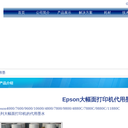
首页
公司简介
产品展示
解决方案
耗材
技
用墨
产品介绍
Epson大幅面打印机代用
pson4000/7600/9600/10600/4800/7800/9800/
4880C
/
7880C
/
9880C
/
11880C
系列大幅面打印机的代用墨水