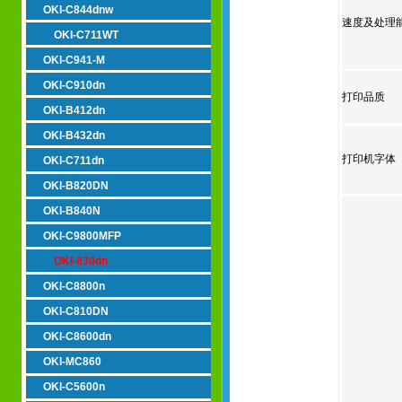
OKI-C844dnw
速度及处理
OKI-C711WT
OKI-C941-M
OKI-C910dn
打印品质
OKI-B412dn
OKI-B432dn
打印机字体
OKI-C711dn
OKI-B820DN
OKI-B840N
OKI-C9800MFP
OKI-830dn
OKI-C8800n
OKI-C810DN
OKI-C8600dn
OKI-MC860
OKI-C5600n