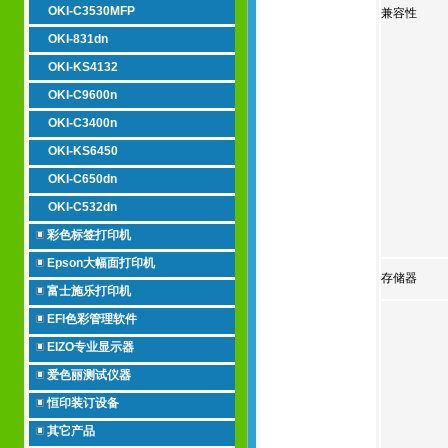
OKI-C3530MFP
兼容性
OKI-831dn
OKI-KS4132
OKI-C9600n
OKI-C3400n
OKI-KS6450
OKI-C650dn
OKI-C532dn
彩色标签打印机
Epson大幅面打印机
存储器
富士施乐打印机
EFI色彩管理软件
EIZO专业显示器
爱色丽测试仪器
恒印装订设备
其它产品