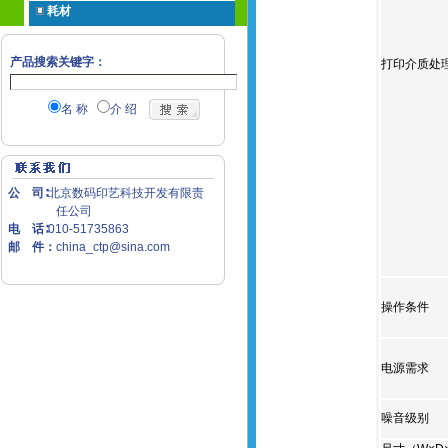
耗材
产品搜索关键字：
打印介质处
名 称
介 绍
公 司∶
北京数码印艺科技开发有限责
任公司
电 话∶
010-51735863
邮 件：
china_ctp@sina.com
操作条件
电源需求
噪音级别