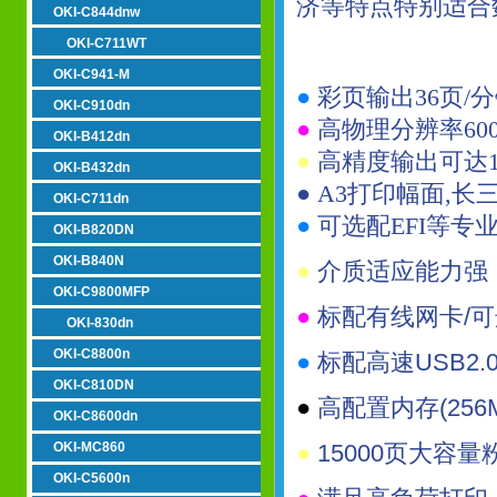
济等特点特别适合
OKI-C844dnw
OKI-C711WT
OKI-C941-M
●
彩页输出36页/
OKI-C910dn
●
高物理分辨率600×
OKI-B412dn
●
高精度输出可达19
OKI-B432dn
● A3打印幅面,
OKI-C711dn
●
可选配EFI等
OKI-B820DN
OKI-B840N
●
介质适应能力强，
OKI-C9800MFP
●
标配有线网卡/
OKI-830dn
OKI-C8800n
●
标配高速USB2
OKI-C810DN
●
高配置内存(25
OKI-C8600dn
OKI-MC860
●
15000页大容
OKI-C5600n