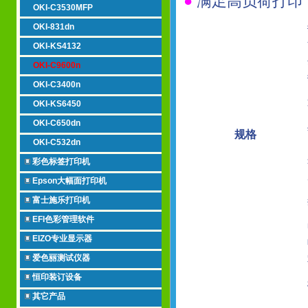
●
满足高负荷打印
OKI-C3530MFP
OKI-831dn
OKI-KS4132
OKI-C9600n
OKI-C3400n
OKI-KS6450
OKI-C650dn
规格
OKI-C532dn
彩色标签打印机
Epson大幅面打印机
富士施乐打印机
EFI色彩管理软件
EIZO专业显示器
爱色丽测试仪器
恒印装订设备
其它产品