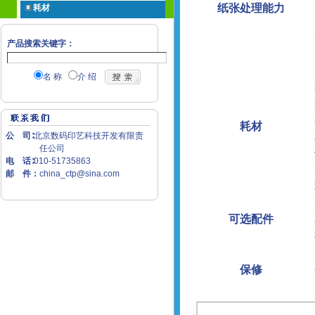
纸张处理能力
耗材
产品搜索关键字：
名 称
介 绍
耗材
公 司∶
北京数码印艺科技开发有限责
任公司
电 话∶
010-51735863
邮 件：
china_ctp@sina.com
可选配件
保修