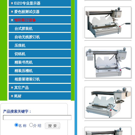
EIZO专业显示器
爱色丽测试仪器
恒印装订设备
台式胶装机
自动无线胶订机
压痕机
切纸机
精装书壳机
精装压槽机
相册菜谱装订机
其它产品
耗材
产品搜索关键字：
名 称
介 绍