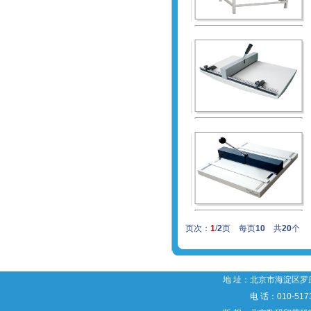
页次：
1
/
2
页 每页
10
共
20
个
地 址：北京市海淀区罗庄
电 话：010-5173