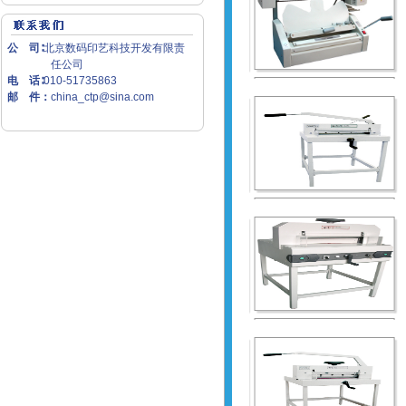
公 司∶
北京数码印艺科技开发有限责
任公司
电 话∶
010-51735863
邮 件：
china_ctp@sina.com