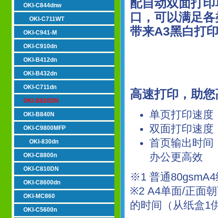
配自动双面打印
OKI-C844dnw
口，可以满足各
OKI-C711WT
带来A3黑白打
OKI-C941-M
OKI-C910dn
OKI-B412dn
OKI-B432dn
OKI-C711dn
高速打印，助您
OKI-B820DN
单页打印速度：
OKI-B840N
双面打印速度：
OKI-C9800MFP
首页输出时间
OKI-830dn
办公更高效
OKI-C8800n
OKI-C810DN
※1 普通80gs
OKI-C8600dn
※2 A4单面/
OKI-MC860
的时间（从纸盒1
OKI-C5600n