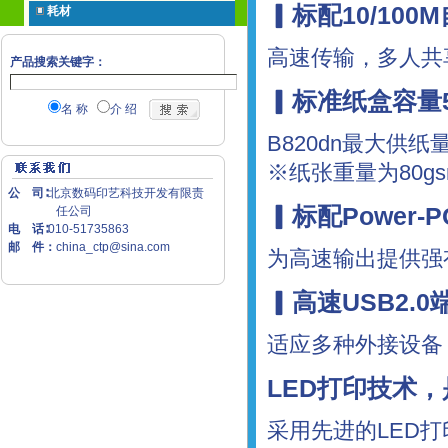
▎标配10/10
耗材
高速传输，多人共
产品搜索关键字：
▎标准纸盒容量5
名 称
介 绍
B820dn最大供
※纸张重量为80gs
公 司∶
北京数码印艺科技开发有限责
▎标配Power-
任公司
电 话∶
010-51735863
邮 件：
china_ctp@sina.com
为高速输出提供强
▎高速USB2.0
适应多种外接设备，
LED打印技术
采用先进的LED