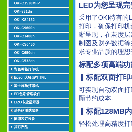
LED为您呈现
OKI-C3530MFP
OKI-831dn
采用了OKI特有的L
OKI-KS4132
打印，确保打印机
OKI-C9600n
晰呈现，在灰度层
OKI-C3400n
制图及财务数据等
OKI-KS6450
求专业品质的理想
OKI-C650dn
OKI-C532dn
标配多项高端功
彩色标签打印机
▎标配双面打印
Epson大幅面打印机
富士施乐打印机
可实现自动双面打
EFI色彩管理软件
顾节约成本。
EIZO专业显示器
▎标配128MB
爱色丽测试仪器
恒印装订设备
轻松处理高精度打
其它产品