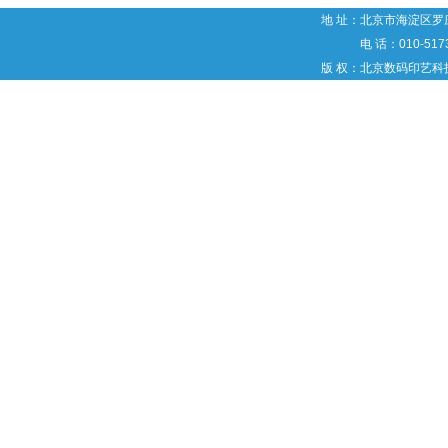
地 址：北京市海淀区罗庄
电 话：010-5173
版 权：北京数码印艺