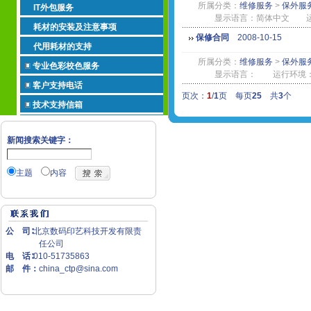
所属分类：
维修服务
>
保外服
IT外包服务
显示语言：简体中文 运行环
耗材的安装及注意事项
保修合同
2008-10-15
代用耗材的支持
所属分类：
维修服务
>
保外服
专业色彩校色服务
显示语言： 运行环境
客户支持电话
页次：
1
/
1
页 每页
25
共
3
个
技术支持信箱
新闻搜索关键字：
主题
内容
公 司∶
北京数码印艺科技开发有限责
任公司
电 话∶
010-51735863
邮 件：
china_ctp@sina.com