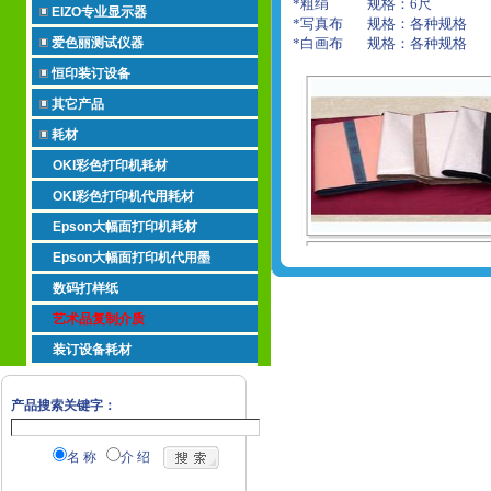
*粗绢
规格：
6
尺
EIZO专业显示器
*写真布
规格：
各种规格
*白画布
规格：
各种规格
爱色丽测试仪器
恒印装订设备
其它产品
耗材
OKI彩色打印机耗材
OKI彩色打印机代用耗材
Epson大幅面打印机耗材
Epson大幅面打印机代用墨
数码打样纸
艺术品复制介质
装订设备耗材
产品搜索关键字：
名 称
介 绍