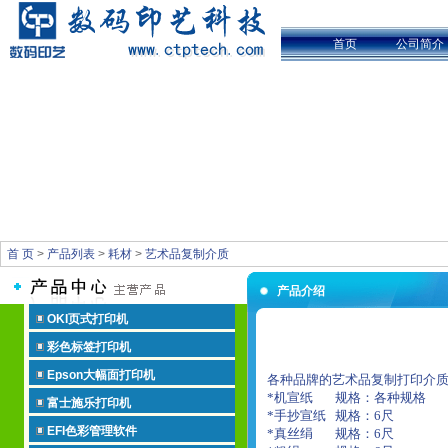
首页
公司简介
首 页
>
产品列表
>
耗材
>
艺术品复制介质
产品介绍
OKI页式打印机
彩色标签打印机
Epson大幅面打印机
各种品牌的艺术品复制打印介质
*机宣纸
规格：各种规格
富士施乐打印机
*手抄宣纸
规格：
6
尺
EFI色彩管理软件
*真丝绢
规格：
6
尺